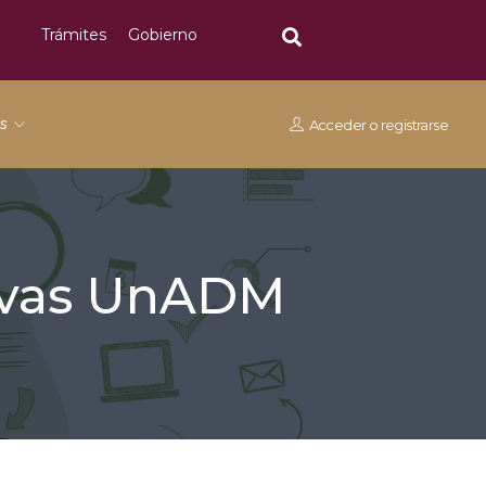
Trámites
Gobierno
os
Acceder
o
registrarse
tivas UnADM