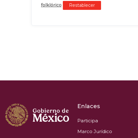
folklórico
Restablecer
Enlaces
Participa
Marco Jurídico