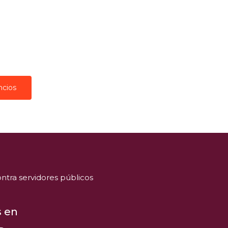
ncios
ntra servidores públicos
 en