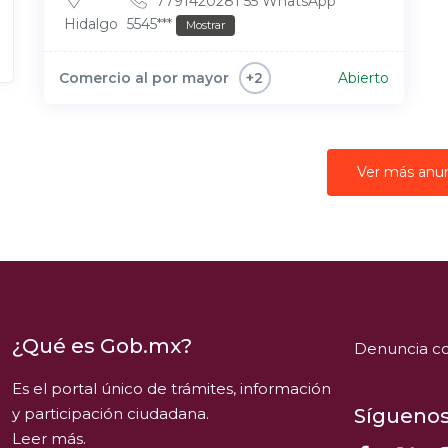
7791420281 55 WhatsApp
Hidalgo
5545***
Mostrar
Comercio al por mayor
Abierto
+2
Ver más anu
¿Qué es Gob.mx?
Denuncia co
Es el portal único de trámites, información
y participación ciudadana.
Síguenos
Leer más.