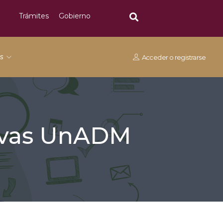
Trámites
Gobierno
os
Acceder
o
registrarse
tivas UnADM