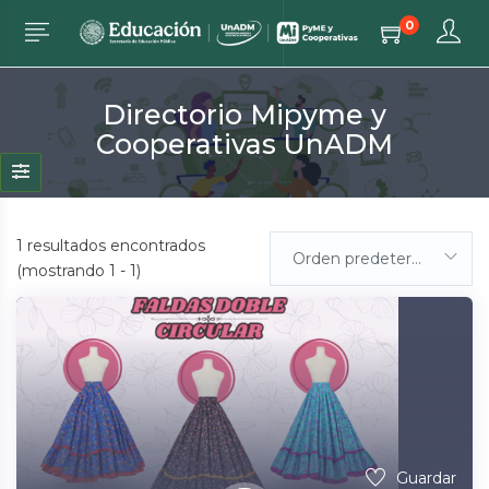
0
Directorio Mipyme y
Cooperativas UnADM
1
resultados encontrados
Orden predeterminada
(mostrando 1 - 1)
Guardar