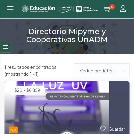
0
Directorio Mipyme y
Cooperativas UnADM
1
resultados encontrados
Orden predeterminada
(mostrando 1 - 1)
$
20
-
$
6,859
Guardar
5.0