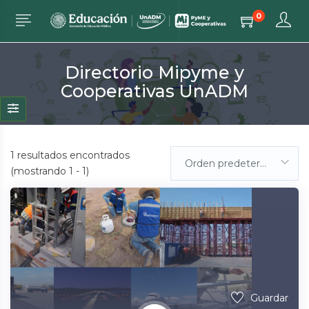
0
Directorio Mipyme y
Cooperativas UnADM
1
resultados encontrados
Orden predeterminada
(mostrando 1 - 1)
Guardar