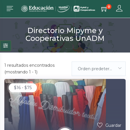
0
Directorio Mipyme y
Cooperativas UnADM
1
resultados encontrados
Orden predeterminada
(mostrando 1 - 1)
$
16
-
$
75
Guardar