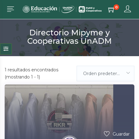
0
Directorio Mipyme y
Cooperativas UnADM
1
resultados encontrados
Orden predeterminada
(mostrando 1 - 1)
Guardar