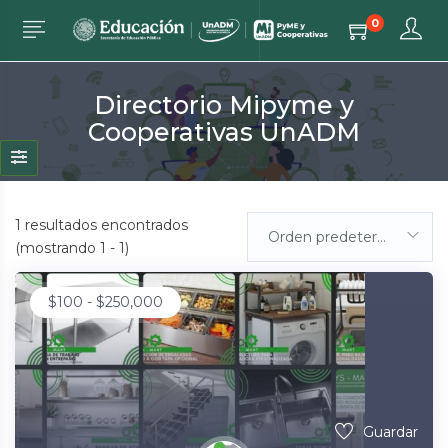
0
Directorio Mipyme y
Cooperativas UnADM
1
resultados encontrados
Orden predeterminada
(mostrando 1 - 1)
$
100
-
$
250,000
Guardar