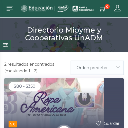
0
Directorio Mipyme y
Cooperativas UnADM
2
resultados encontrados
Orden predeterminada
(mostrando 1 - 2)
$
80
-
$
350
Guardar
5.0