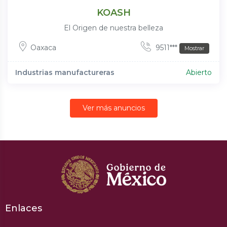
KOASH
El Origen de nuestra belleza
Oaxaca
9511***
Mostrar
Industrias manufactureras
Abierto
Ver más anuncios
Enlaces