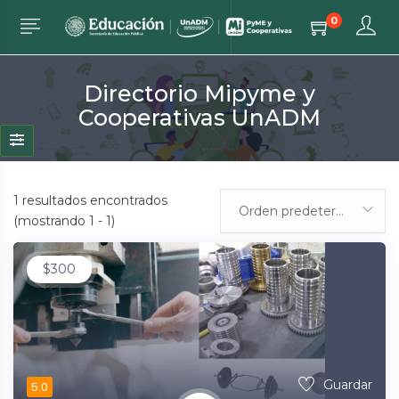
0
Directorio Mipyme y
Cooperativas UnADM
1
resultados encontrados
Orden predeterminada
(mostrando 1 - 1)
$
300
Guardar
5.0