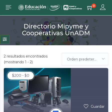
0
Directorio Mipyme y
Cooperativas UnADM
2
resultados encontrados
Orden predeterminada
(mostrando 1 - 2)
$
200
-
$
0
Guardar