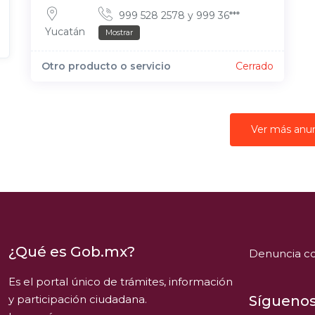
999 528 2578 y 999 36***
Yucatán
Mostrar
Otro producto o servicio
Cerrado
Ver más anu
¿Qué es Gob.mx?
Denuncia co
Es el portal único de trámites, información
y participación ciudadana.
Síguenos