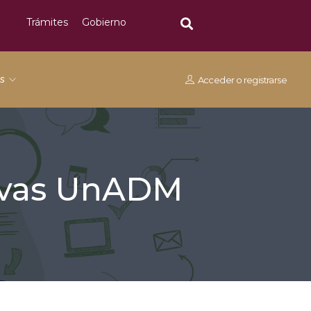
Trámites
Gobierno
os
Acceder
o
registrarse
tivas UnADM