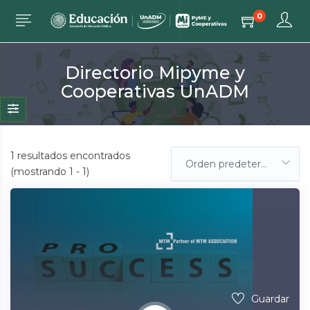
0
Directorio Mipyme y
Cooperativas UnADM
1
resultados encontrados
Orden predeterminada
(mostrando 1 - 1)
Guardar