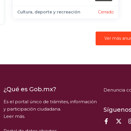
Cultura, deporte y recreación
Cerrado
Ver más anu
¿Qué es Gob.mx?
Denuncia co
Es el portal único de trámites, información
y participación ciudadana.
Síguenos
Leer más.
Portal de datos abiertos