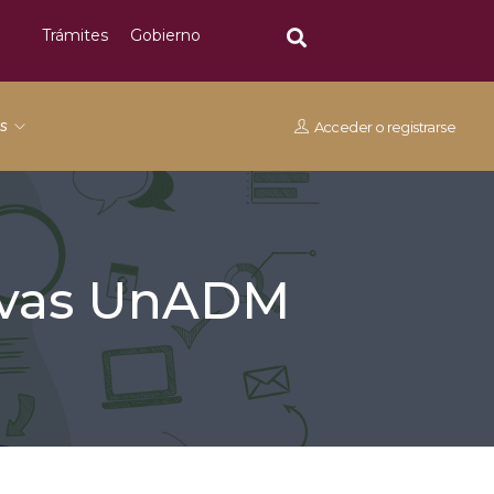
Trámites
Gobierno
os
Acceder
o
registrarse
tivas UnADM