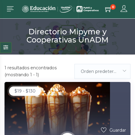
0
Directorio Mipyme y
Cooperativas UnADM
1
resultados encontrados
Orden predeterminada
(mostrando 1 - 1)
$
19
-
$
130
Guardar