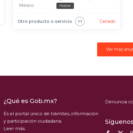
México
Mostrar
Otro producto o servicio
Cerrado
+1
Ver más anu
¿Qué es Gob.mx?
Denuncia co
Es el portal único de trámites, información
y participación ciudadana.
Síguenos
Leer más.