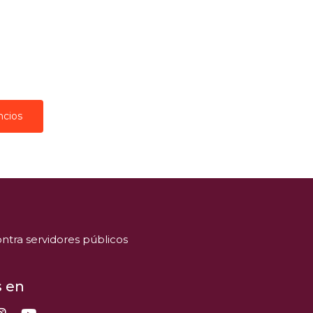
ncios
ntra servidores públicos
 en