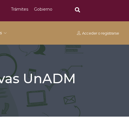
Trámites
Gobierno
os
Acceder
o
registrarse
tivas UnADM