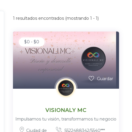
1
resultados encontrados (mostrando 1 - 1)
$
0
-
$
0
Guardar
VISIONALY MC
Impulsamos tu visión, transformamos tu negocio
Ciudad de
5522488342/5540***