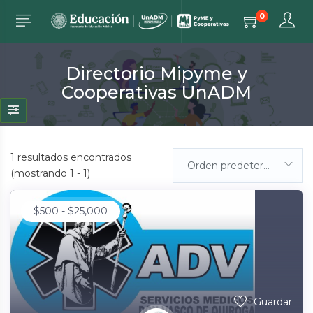
0
Directorio Mipyme y
Cooperativas UnADM
1
resultados encontrados
Orden predeterminada
(mostrando 1 - 1)
$
500
-
$
25,000
Guardar