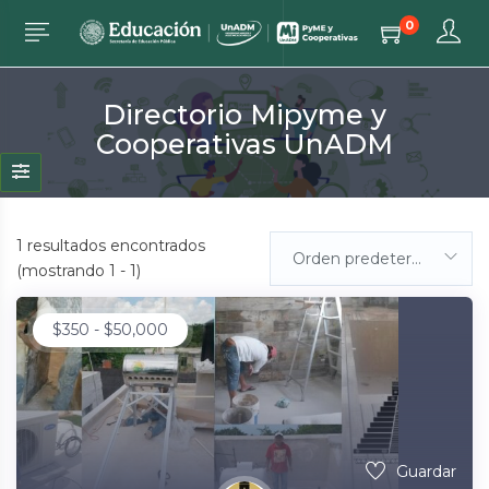
0
Directorio Mipyme y
Cooperativas UnADM
1
resultados encontrados
Orden predeterminada
(mostrando 1 - 1)
$
350
-
$
50,000
Guardar