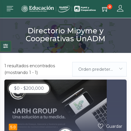
0
Directorio Mipyme y
Cooperativas UnADM
1
resultados encontrados
Orden predeterminada
(mostrando 1 - 1)
$
0
-
$
200,000
Guardar
5.0