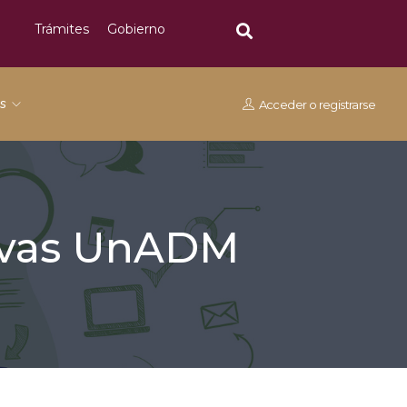
Trámites
Gobierno
os
Acceder
o
registrarse
tivas UnADM