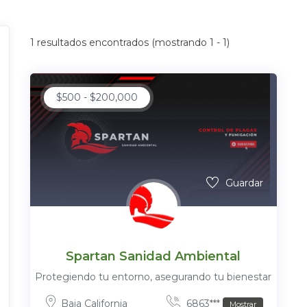
1
resultados encontrados (mostrando 1 - 1)
$
500
-
$
200,000
Guardar
Spartan Sanidad Ambiental
Protegiendo tu entorno, asegurando tu bienestar
Baja California
6863***
Mostrar