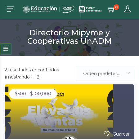
0
Directorio Mipyme y
Cooperativas UnADM
2
resultados encontrados
Orden predeterminada
(mostrando 1 - 2)
$
500
-
$
100,000
Guardar