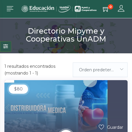
0
Directorio Mipyme y
Cooperativas UnADM
1
resultados encontrados
Orden predeterminada
(mostrando 1 - 1)
$
80
Guardar