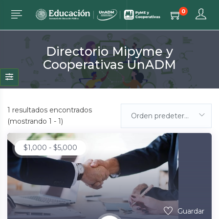
0
Directorio Mipyme y
Cooperativas UnADM
1
resultados encontrados
Orden predeterminada
(mostrando 1 - 1)
$
1,000
-
$
5,000
Guardar