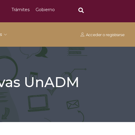
Trámites
Gobierno
os
Acceder
o
registrarse
tivas UnADM