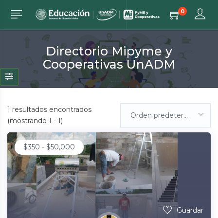
0
Directorio Mipyme y
Cooperativas UnADM
1
resultados encontrados
Orden predeterminada
(mostrando 1 - 1)
$
350
-
$
50,000
Guardar