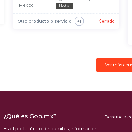
México
Mostrar
Otro producto o servicio
Cerrado
+1
Ver más anu
¿Qué es Gob.mx?
Denuncia co
Es el portal único de trámites, información