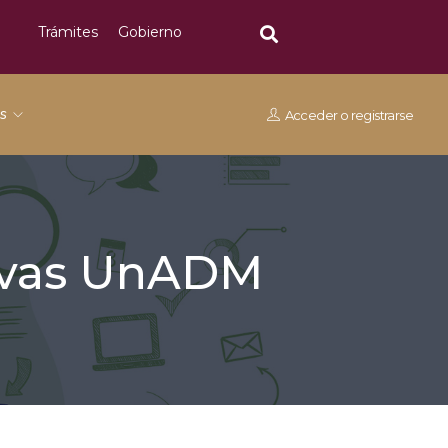
Trámites
Gobierno
os
Acceder
o
registrarse
tivas UnADM