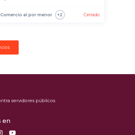
Comercio al por menor
Cerrado
+2
ncios
ntra servidores públicos
 en