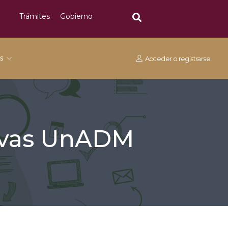
Trámites
Gobierno
os
Acceder
o
registrarse
tivas UnADM