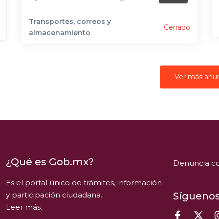
Transportes, correos y
Cerrado
almacenamiento
Ver más anu
¿Qué es Gob.mx?
Denuncia co
Es el portal único de trámites, información
y participación ciudadana.
Síguenos
Leer más.