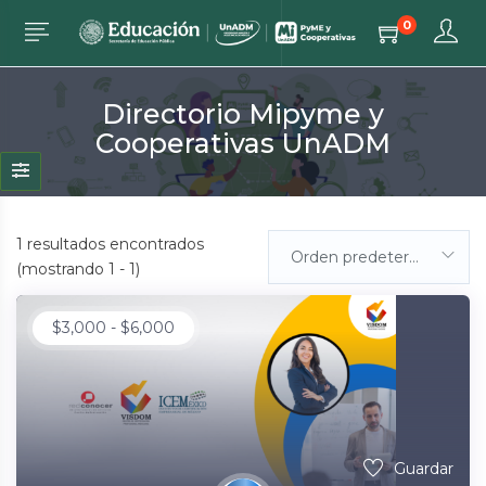
0
Directorio Mipyme y
Cooperativas UnADM
1
resultados encontrados
Orden predeterminada
(mostrando 1 - 1)
$
3,000
-
$
6,000
Guardar