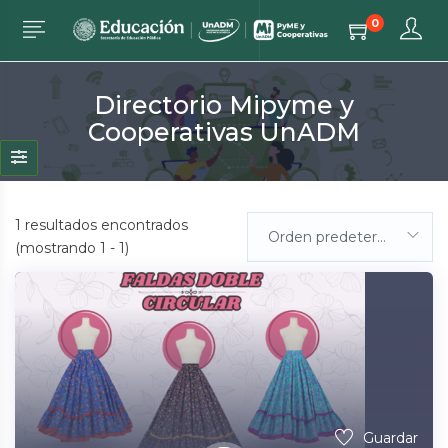
0
Directorio Mipyme y
Cooperativas UnADM
1
resultados encontrados
Orden predeterminada
(mostrando 1 - 1)
Guardar