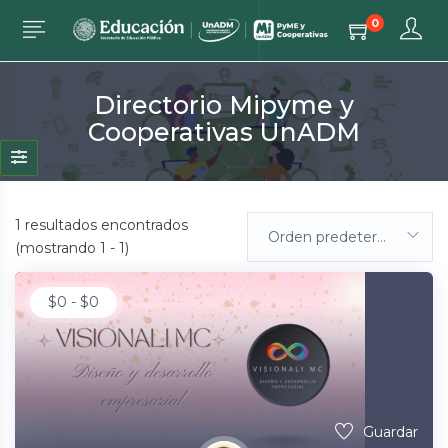
0
Directorio Mipyme y
Cooperativas UnADM
1
resultados encontrados
Orden predeterminada
(mostrando 1 - 1)
$
0
-
$
0
Guardar