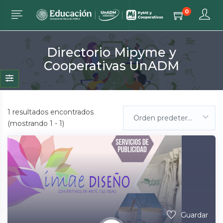
0
Directorio Mipyme y
Cooperativas UnADM
1
resultados encontrados
Orden predeterminada
(mostrando 1 - 1)
Guardar