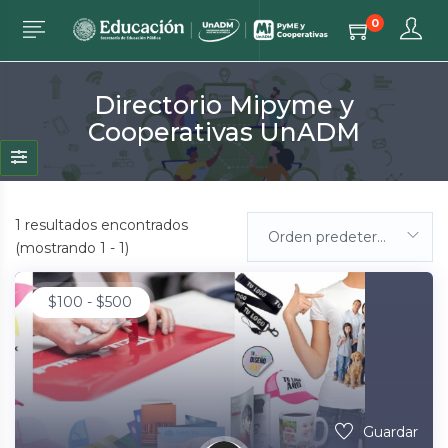
0
Directorio Mipyme y
Cooperativas UnADM
1
resultados encontrados
Orden predeterminada
(mostrando 1 - 1)
$
100
-
$
500
Guardar