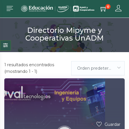
0
Directorio Mipyme y
Cooperativas UnADM
1
resultados encontrados
Orden predeterminada
(mostrando 1 - 1)
Guardar