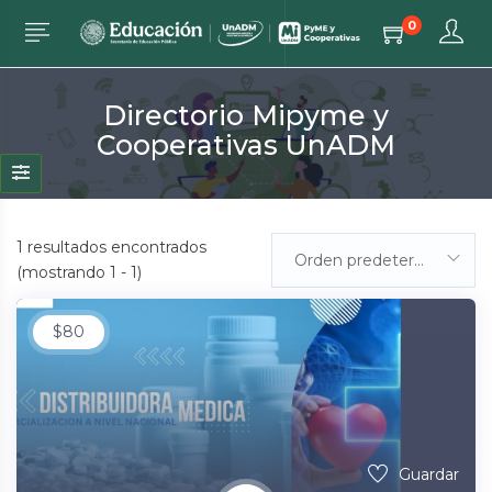
0
Directorio Mipyme y
Cooperativas UnADM
1
resultados encontrados
Orden predeterminada
(mostrando 1 - 1)
$
80
Guardar