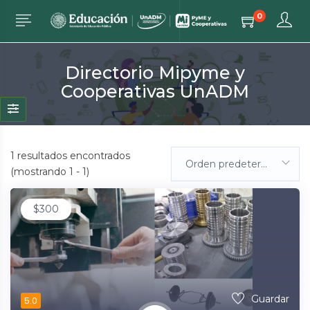
0
Directorio Mipyme y
Cooperativas UnADM
1
resultados encontrados
Orden predeterminada
(mostrando 1 - 1)
$
300
Guardar
5.0