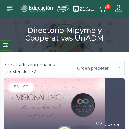
0
Directorio Mipyme y
Cooperativas UnADM
3
resultados encontrados
Orden predeterminada
(mostrando 1 - 3)
$
0
-
$
0
Guardar