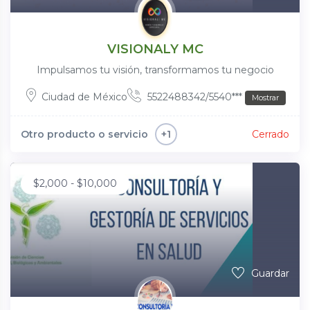
VISIONALY MC
Impulsamos tu visión, transformamos tu negocio
Ciudad de México
5522488342/5540***
Mostrar
Otro producto o servicio
Cerrado
+1
$
2,000
-
$
10,000
Guardar