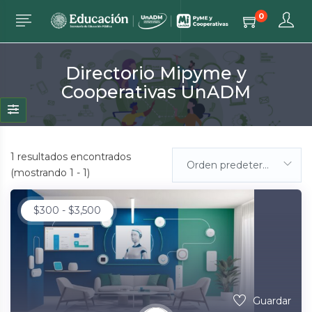
0
Directorio Mipyme y
Cooperativas UnADM
1
resultados encontrados
Orden predeterminada
(mostrando 1 - 1)
$
300
-
$
3,500
Guardar