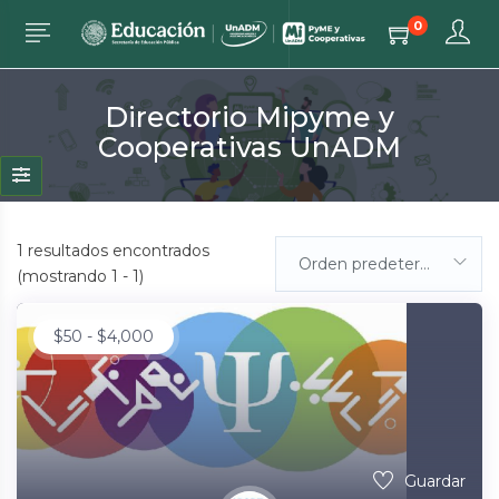
0
Directorio Mipyme y
Cooperativas UnADM
1
resultados encontrados
Orden predeterminada
(mostrando 1 - 1)
$
50
-
$
4,000
Guardar