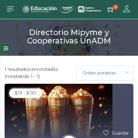
0
Directorio Mipyme y
Cooperativas UnADM
1
resultados encontrados
Orden predeterminada
(mostrando 1 - 1)
$
19
-
$
130
Guardar