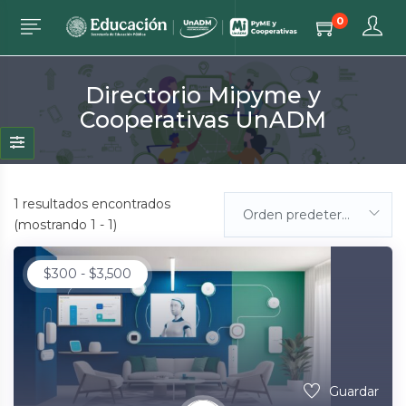
0
Directorio Mipyme y
Cooperativas UnADM
1
resultados encontrados
Orden predeterminada
(mostrando 1 - 1)
$
300
-
$
3,500
Guardar