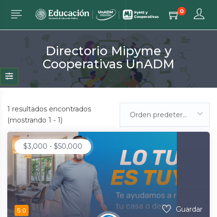
0
Directorio Mipyme y
Cooperativas UnADM
1
resultados encontrados
Orden predeterminada
(mostrando 1 - 1)
$
3,000
-
$
50,000
Guardar
5.0