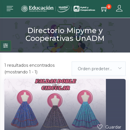
0
Directorio Mipyme y
Cooperativas UnADM
1
resultados encontrados
Orden predeterminada
(mostrando 1 - 1)
Guardar