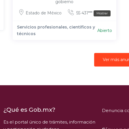
gobierno
Estado de México
55 431***
Mostrar
Servicios profesionales, científicos y
Abierto
técnicos
Ver más anu
¿Qué es Gob.mx?
Denuncia co
Es el portal único de trámites, información