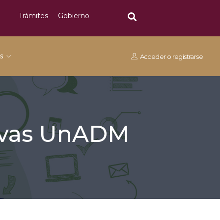
Trámites
Gobierno
os
Acceder
o
registrarse
tivas UnADM