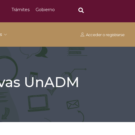
Trámites
Gobierno
os
Acceder
o
registrarse
tivas UnADM