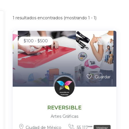
1
resultados encontrados (mostrando 1 - 1)
$
100
-
$
500
Guardar
REVERSIBLE
Artes Gráficas
Ciudad de México
55 117***
Mostrar