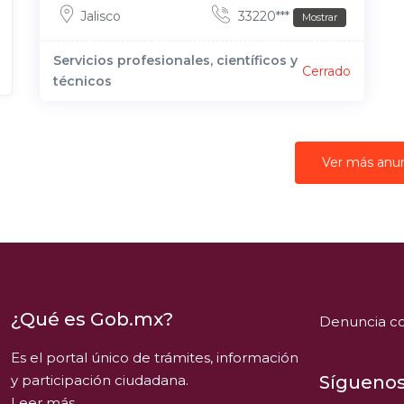
Jalisco
33220***
Mostrar
Servicios profesionales, científicos y
Cerrado
técnicos
Ver más anu
¿Qué es Gob.mx?
Denuncia co
Es el portal único de trámites, información
y participación ciudadana.
Síguenos
Leer más.