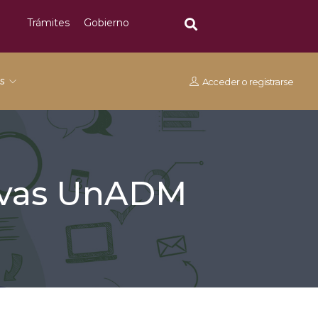
Trámites
Gobierno
os
Acceder
o
registrarse
tivas UnADM