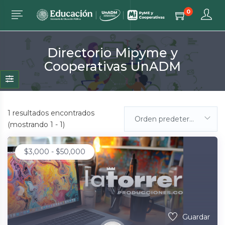
0
Directorio Mipyme y
Cooperativas UnADM
1
resultados encontrados
Orden predeterminada
(mostrando 1 - 1)
$
3,000
-
$
50,000
Guardar