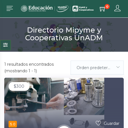
0
Directorio Mipyme y
Cooperativas UnADM
1
resultados encontrados
Orden predeterminada
(mostrando 1 - 1)
$
300
Guardar
5.0