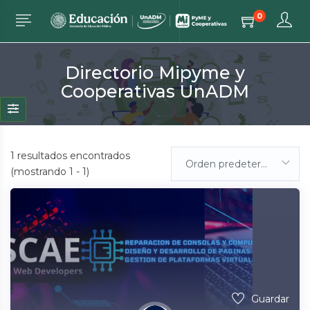
0
Directorio Mipyme y
Cooperativas UnADM
1
resultados encontrados
Orden predeterminada
(mostrando 1 - 1)
Guardar