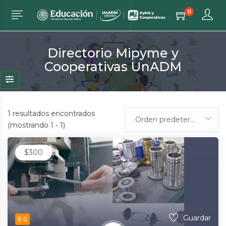
0
Directorio Mipyme y
Cooperativas UnADM
1
resultados encontrados
Orden predeterminada
(mostrando 1 - 1)
$
300
Guardar
5.0