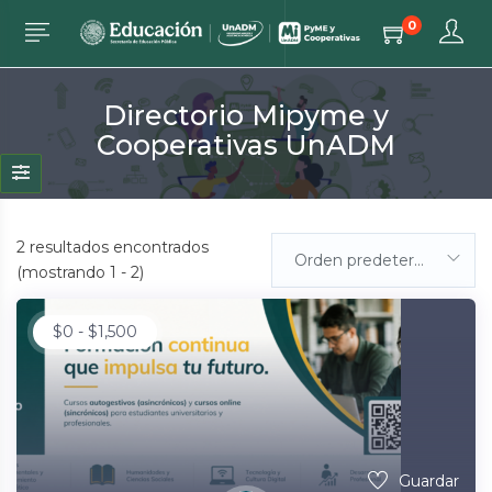
0
Directorio Mipyme y
Cooperativas UnADM
2
resultados encontrados
Orden predeterminada
(mostrando 1 - 2)
$
0
-
$
1,500
Guardar